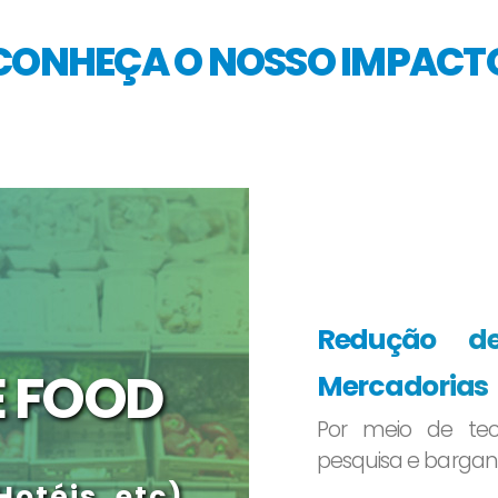
CONHEÇA O NOSSO IMPACT
Redução d
E FOOD
Mercadorias
Por meio de te
pesquisa e barganh
Hotéis, etc)