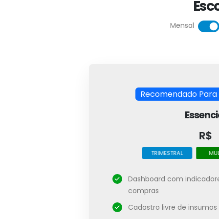
Esc
Mensal
Recomendado Para 
Essenci
R$
R$
TRIMESTRAL
MENSAL
MUL
Dashboard com indicador
compras
Cadastro livre de insumos