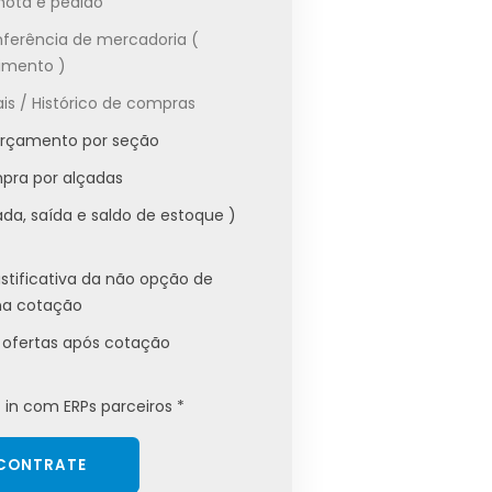
nota e pedido
nferência de mercadoria (
imento )
ais / Histórico de compras
orçamento por seção
pra por alçadas
ada, saída e saldo de estoque )
stificativa da não opção de
na cotação
ofertas após cotação
- in com ERPs parceiros *
CONTRATE