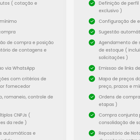
dutos ( cotação e
Definição de perfi
exclusivo )
 mínimo
Configuração de 
 compra
Sugestão automát
ção de compra e posição
Agendamento de s
atório de contagens e
de estoque ( inclu
solicitações )
ção via WhatsApp
Emissao de links 
ões com critérios de
Mapa de preços da
or fornecedor
preço, prazos e m
, romaneio, controle de
Ordens de compras
etapas )
iplos CNPJs (
Compra conjunta p
es da rede )
consolidação de so
is automáticas e
Repositório de Not