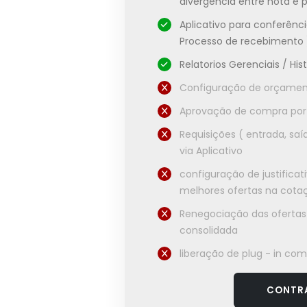
divergência entre nota e 
Aplicativo para conferênc
Processo de recebimento 
Relatorios Gerenciais / Hi
Configuração de orçamen
Aprovação de compra por
Requisições ( entrada, saí
via Aplicativo
configuração de justifica
melhores ofertas na cota
Renegociação das ofertas
consolidada
liberação de plug - in com
CONTR