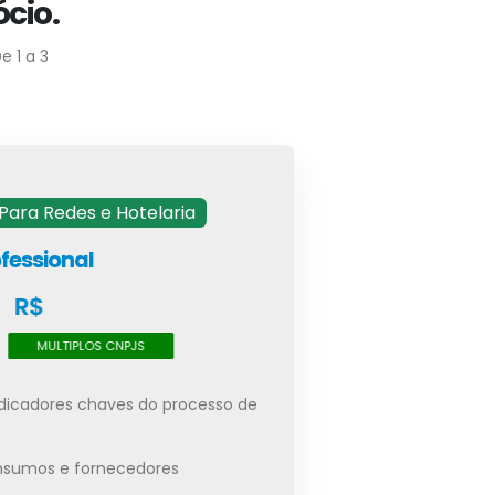
cio.
e 1 a 3
ara Redes e Hotelaria
fessional
R$
R$
MENSAL
MULTIPLOS CNPJS
dicadores chaves do processo de
 insumos e fornecedores