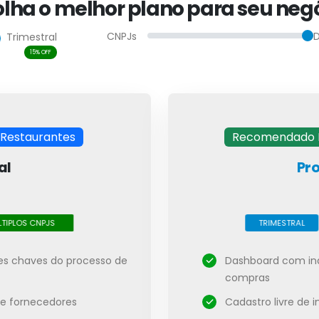
olha o melhor plano para seu negó
CNPJs
D
Trimestral
15% OFF
Restaurantes
Recomendado P
al
Pro
TIPLOS CNPJS
TRIMESTRAL
es chaves do processo de
Dashboard com in
compras
 e fornecedores
Cadastro livre de