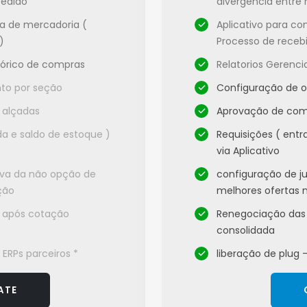
pedido
divergência entre 
ia de mercadoria (
Aplicativo para co
)
Processo de receb
stórico de compras
Relatorios Gerenci
to por seção
Configuração de 
 alçadas
Aprovação de com
da e saldo de estoque )
Requisições ( entr
via Aplicativo
tiva da não opção de
configuração de ju
ção
melhores ofertas 
 após cotação
Renegociação das 
consolidada
 ERPs parceiros *
liberação de plug 
ATE